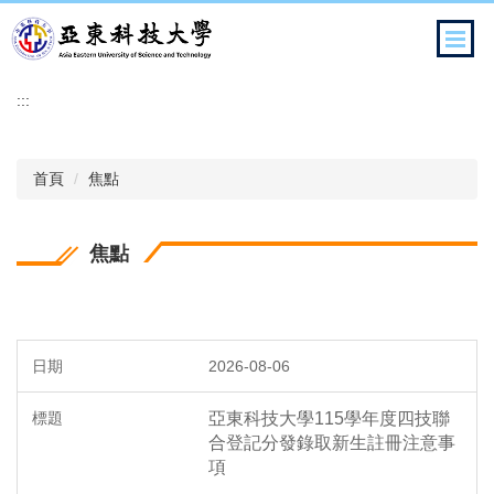
跳
到
主
要
:::
內
容
區
首頁
焦點
焦點
2026-08-06
亞東科技大學115學年度四技聯
合登記分發錄取新生註冊注意事
項