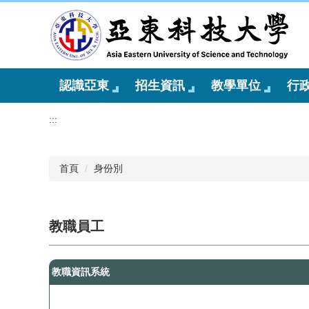
跳
到
主
要
內
容
認識亞東
招生資訊
教學單位
行
區
:::
首頁
身份別
教職員工
教職資訊系統