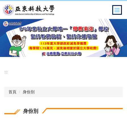
跳
到
主
要
內
容
區
:::
首頁
身份別
身份別