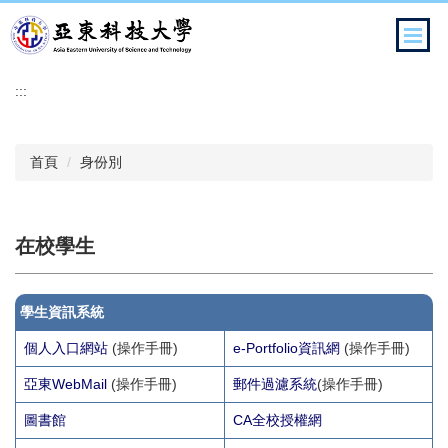
跳
到
主
要
:::
內
容
區
首頁
身份別
在校學生
學生資訊系統
個人入口網站
(操作手冊)
e-Portfolio資訊網
(操作手冊)
亞東WebMail
(操作手冊)
郵件過濾系統
(操作手冊)
圖書館
CA全校授權網