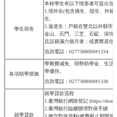
本校學生有以下情形者可提出住
1.境外生(包含僑生、陸生、外
生。
2.遠道生：戶籍在雙北以外縣市
學生宿舍
金山、石門、三芝、石碇、深坑
且設籍滿六個月者；或實際居住
洽詢電話：0277388000#1334
學雜費減免、弱勢助學金、生活
學優待。
各項助學措施
洽詢電話：0277388000#1330
就學貸款流程
1.臺灣銀行網路登記 (
https://sloan
2.臺灣銀行臨櫃辦理對保手續
就學貸款
3.繳交對保資料(繳費截止期限前