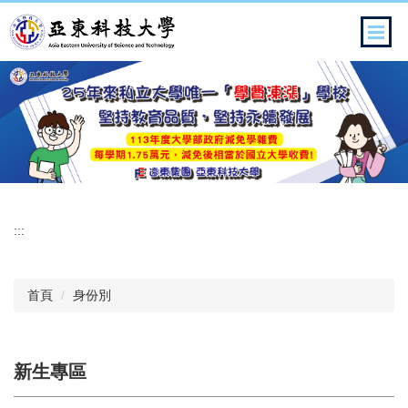
跳
到
主
要
內
容
區
:::
首頁
身份別
新生專區