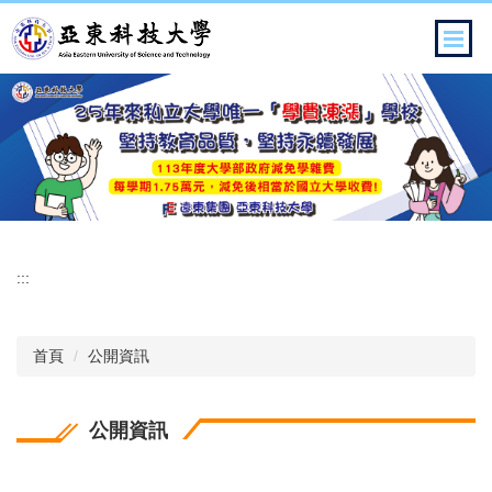
跳
到
主
要
內
容
區
:::
首頁
公開資訊
公開資訊